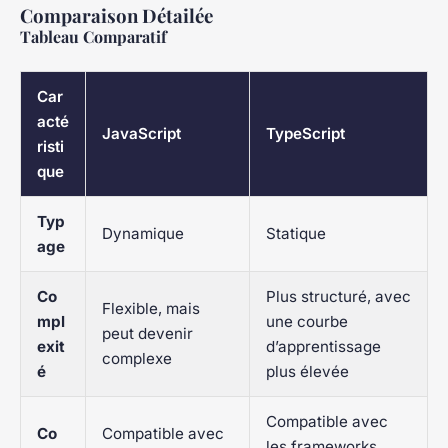
Comparaison Détailée
Tableau Comparatif
Car
acté
JavaScript
TypeScript
risti
que
Typ
Dynamique
Statique
age
Co
Plus structuré, avec
Flexible, mais
mpl
une courbe
peut devenir
exit
d’apprentissage
complexe
é
plus élevée
Compatible avec
Co
Compatible avec
les frameworks